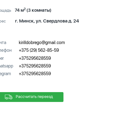
2
74 м
(3 комнаты)
ощадь
г. Минск, ул. Свердлова д. 24
рес
чта
kirilldobrego@gmail.com
лефон
+375 (29) 562-85-59
er
+375295628559
atsapp
+375295628559
legram
+375295628559
Рассчитать переезд