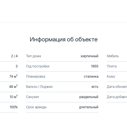
Информация об объекте
2 / 4
Тип дома
кирпичный
Мебель
3
Год постройки
1955
Плита
74 м²
Планировка
сталинка
Кому
48 м²
Балкон / Лоджия
есть
Дата обнов
10 м²
Санузел
раздельный
Дата добавл
100%
Срок аренды
длительный