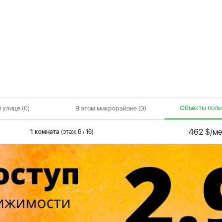
Объекты польз
 улице (0)
В этом микрорайоне (0)
462 $/м
1 комната
(этаж 6 / 16)