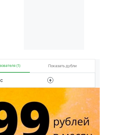
ователя (1)
Показать дубли
ес