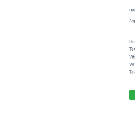
Пл
Ад
По
Те
Vib
Wh
Te