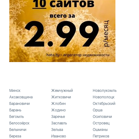
Минск
Жемчужный
Новолукомль
Аксаковщина
Житковичи
Новополоцк
Барановичи
Жлобин
Октябрьский
Барань
Жодино
Орша
Бегомль
Заречье
Осиповичи
Белоозёрск
Заславль
Островец
Белыничи
Зельва
Ошмяны
Береза
Иваново
Петриков