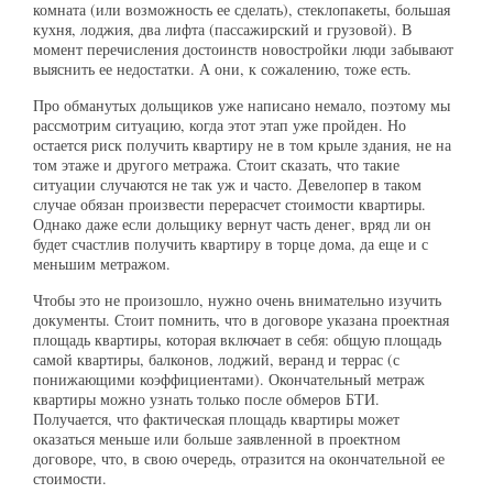
комната (или возможность ее сделать), стеклопакеты, большая
кухня, лоджия, два лифта (пассажирский и грузовой). В
момент перечисления достоинств новостройки люди забывают
выяснить ее недостатки. А они, к сожалению, тоже есть.
Про обманутых дольщиков уже написано немало, поэтому мы
рассмотрим ситуацию, когда этот этап уже пройден. Но
остается риск получить квартиру не в том крыле здания, не на
том этаже и другого метража. Стоит сказать, что такие
ситуации случаются не так уж и часто. Девелопер в таком
случае обязан произвести перерасчет стоимости квартиры.
Однако даже если дольщику вернут часть денег, вряд ли он
будет счастлив получить квартиру в торце дома, да еще и с
меньшим метражом.
Чтобы это не произошло, нужно очень внимательно изучить
документы. Стоит помнить, что в договоре указана проектная
площадь квартиры, которая включает в себя: общую площадь
самой квартиры, балконов, лоджий, веранд и террас (с
понижающими коэффициентами). Окончательный метраж
квартиры можно узнать только после обмеров БТИ.
Получается, что фактическая площадь квартиры может
оказаться меньше или больше заявленной в проектном
договоре, что, в свою очередь, отразится на окончательной ее
стоимости.