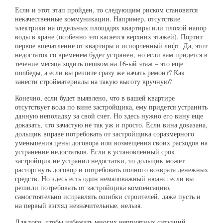
Если и этот этап пройден, то следующим риском становятся
некачественные коммуникации. Например, отсутствие
электрики на отдельных площадях квартиры или плохой напор
воды в кране (особенно это касается верхних этажей). Портит
первое впечатление от квартиры и испорченный лифт. Да, этот
недостаток со временем будет устранен, но если вам придется в
течение месяца ходить пешком на 16-ый этаж – это еще
полбеды, а если вы решите сразу же начать ремонт? Как
занести стройматериалы на такую высоту вручную?
Конечно, если будет выявлено, что в вашей квартире
отсутствует вода по вине застройщика, ему придется устранить
данную неполадку за свой счет. Но здесь нужно его вину еще
доказать, что зачастую не так уж и просто. Если вина доказана,
дольщик вправе потребовать от застройщика соразмерного
уменьшения цены договора или возмещения своих расходов на
устранение недостатков. Если в установленный срок
застройщик не устранил недостатки, то дольщик может
расторгнуть договор и потребовать полного возврата денежных
средств. Но здесь есть один немаловажный нюанс: если вы
решили потребовать от застройщика компенсацию,
самостоятельно исправлять ошибки строителей, даже пусть и
на первый взгляд незначительные, нельзя.
Для того, чтобы избежать многих неприятных ситуаций,