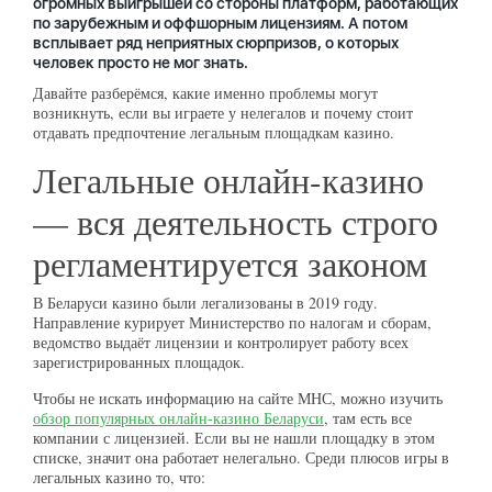
огромных выигрышей со стороны платформ, работающих
по зарубежным и оффшорным лицензиям. А потом
всплывает ряд неприятных сюрпризов, о которых
человек просто не мог знать.
Давайте разберёмся, какие именно проблемы могут
возникнуть, если вы играете у нелегалов и почему стоит
отдавать предпочтение легальным площадкам казино.
Легальные онлайн-казино
— вся деятельность строго
регламентируется законом
В Беларуси казино были легализованы в 2019 году.
Направление курирует Министерство по налогам и сборам,
ведомство выдаёт лицензии и контролирует работу всех
зарегистрированных площадок.
Чтобы не искать информацию на сайте МНС, можно изучить
обзор популярных онлайн-казино Беларуси
, там есть все
компании с лицензией. Если вы не нашли площадку в этом
списке, значит она работает нелегально. Среди плюсов игры в
легальных казино то, что: