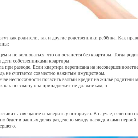
ут как родители, так и другие родственники ребёнка. Как прав
ины:
ем и не волноваться, что он останется без квартиры. Тогда роди
ли дети собственниками квартиры.
ла при разводе. Если квартира переписана на несовершеннолетне
адь не считается совместно нажитым имуществом.
учае неспособности погасить взятый кредит на жильё родители 
ак как по закону она принадлежит не должникам, а
тавить завещание и заверить у нотариуса. В случае, если оно н
оно будет в равных долях разделено между наследниками первой
мершего.