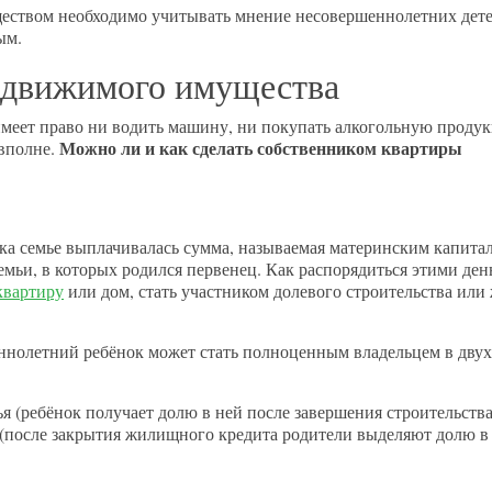
твом необходимо учитывать мнение несовершеннолетних дете
ым.
едвижимого имущества
имеет право ни водить машину, ни покупать алкогольную проду
Можно ли и как сделать собственником квартиры
 вполне.
ка семье выплачивалась сумма, называемая материнским капита
емьи, в которых родился первенец. Как распорядиться этими ден
квартиру
или дом, стать участником долевого строительства или
ннолетний ребёнок может стать полноценным владельцем в двух
я (ребёнок получает долю в ней после завершения строительства
 (после закрытия жилищного кредита родители выделяют долю в