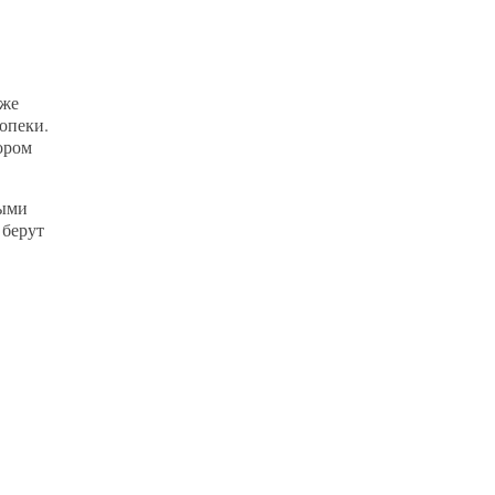
кже
опеки.
ором
ными
 берут