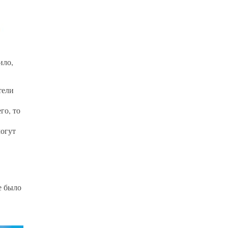
ило,
тели
го, то
могут
е было