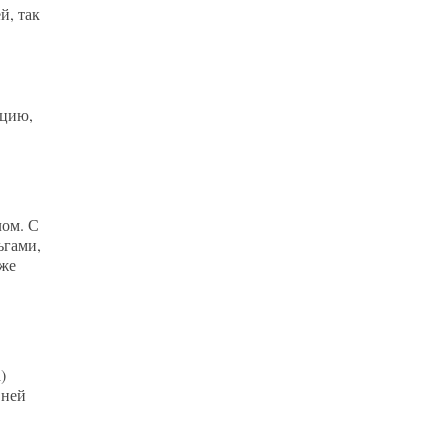
й, так
кцию,
лом. С
ьгами,
 же
)
 ней