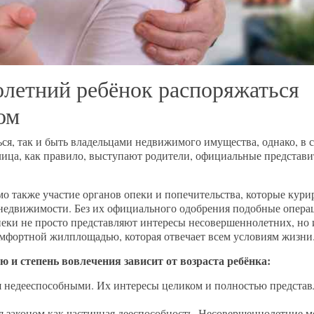
летний ребёнок распоряжаться
ом
ся, так и быть владельцами недвижимого имущества, однако, в 
лица, как правило, выступают родители, официальные представ
 также участие органов опеки и попечительства, которые кур
у недвижимости. Без их официального одобрения подобные опера
пеки не просто представляют интересы несовершеннолетних, но 
омфортной жилплощадью, которая отвечает всем условиям жизни
ю и степень вовлечения зависит от возраста ребёнка:
ся недееспособными. Их интересы целиком и полностью предста
я законом как частичная дееспособность. Несовершеннолетние м