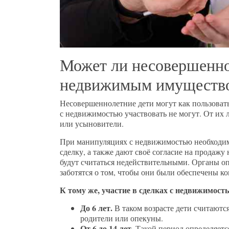
Может ли несовершенно
недвижимым имуществ
Несовершеннолетние дети могут как пользовать
с недвижимостью участвовать не могут. От их 
или усыновители.
При манипуляциях с недвижимостью необходимо
сделку, а также дают своё согласие на продаж
будут считаться недействительными. Органы о
заботятся о том, чтобы они были обеспечены к
К тому же, участие в сделках с недвижимость
До 6 лет.
В таком возрасте дети считают
родители или опекуны.
От 6 до 14 лет.
Такой период определяетс