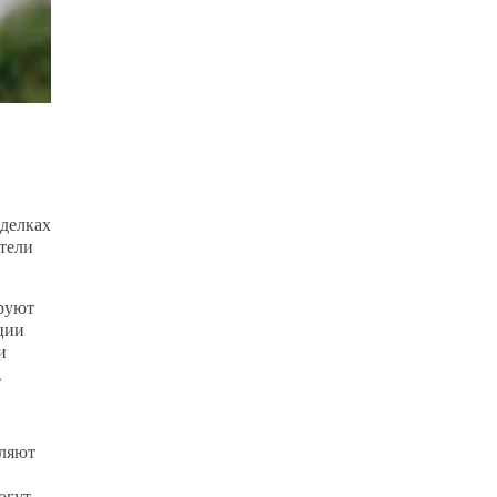
сделках
ители
ируют
ции
и
.
вляют
огут