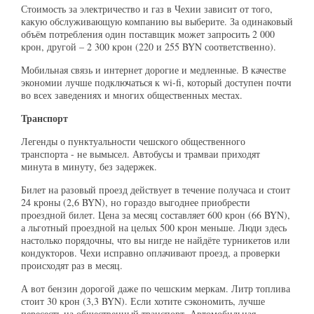
Стоимость за электричество и газ в Чехии зависит от того,
какую обслуживающую компанию вы выберите. За одинаковый
объём потребления один поставщик может запросить 2 000
крон, другой – 2 300 крон (220 и 255 BYN соответственно).
Мобильная связь и интернет дорогие и медленные. В качестве
экономии лучше подключаться к wi-fi, который доступен почти
во всех заведениях и многих общественных местах.
Транспорт
Легенды о пунктуальности чешского общественного
транспорта - не вымысел. Автобусы и трамваи приходят
минута в минуту, без задержек.
Билет на разовый проезд действует в течение получаса и стоит
24 кроны (2,6 BYN), но гораздо выгоднее приобрести
проездной билет. Цена за месяц составляет 600 крон (66 BYN),
а льготный проездной на целых 500 крон меньше. Люди здесь
настолько порядочны, что вы нигде не найдёте турникетов или
кондукторов. Чехи исправно оплачивают проезд, а проверки
происходят раз в месяц.
А вот бензин дорогой даже по чешским меркам. Литр топлива
стоит 30 крон (3,3 BYN). Если хотите сэкономить, лучше
пересесть на общественный транспорт. Автомобильная