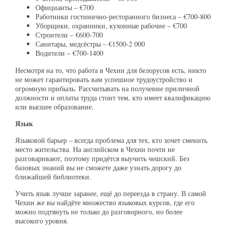
Официанты – €700
Работники гостинично-ресторанного бизнеса – €700-800
Уборщики, охранники, кухонные рабочие – €700
Строители – €600-700
Санитары, медсёстры – €1500-2 000
Водители – €700-1400
Несмотря на то, что работа в Чехии для белорусов есть, никто
не может гарантировать вам успешное трудоустройство и
огромную прибыль. Рассчитывать на получение приличной
должности и оплаты труда стоит тем, кто имеет квалификацию
или высшее образование.
Язык
Языковой барьер – всегда проблема для тех, кто хочет сменить
место жительства. На английском в Чехии почти не
разговаривают, поэтому придётся выучить чешский. Без
базовых знаний вы не сможете даже узнать дорогу до
ближайшей библиотеки.
Учить язык лучше заранее, ещё до переезда в страну. В самой
Чехии же вы найдёте множество языковых курсов, где его
можно подтянуть не только до разговорного, но более
высокого уровня.