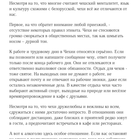
Несмотря на то, что многие считают чешский менталитет, язык
и культуру схожими с белорусской, чехи всё же отличаются от
нас.
Первое, на что обратит внимание любой приезжий, -
отсутствие некоторых правил этикета. Чехи не стесняются
громко сморкаться в общественных местах, так как шмыгать
носом – дурной тон.
К работе и трудовому дню в Чехии относятся серьёзно. Если
вы позвоните или напишите сообщение чеху, ответ получите
только после конца рабочего дня. Они не отвлекаются и
ответственно выполняют свои обязанности. Отдых для чехов -
тоже святое. На выходных они не думают о работе, не
открывают почту и не отвечают на рабочие звонки, даже если
остались незаконченные дела. В качестве отдыха чехи часто
выбирают активный спорт, выходные на природе или весёлое
времяпрепровождение в кафе с друзьями.
Несмотря на то, что чехи дружелюбны и вежливы ко всем,
сдружиться с ними достаточно непросто. В отношениях они
соблюдают дистанцию, даже близких и приятелей редко зовут
в гости, а предпочитают встречаться в кафе или ресторанах.
А вот к алкоголю здесь особое отношение. Если вас остановят
на улице в подвыпившем состоянии или даже под действием