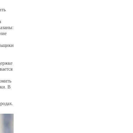
ить
в
казаны:
ние
ольщики
держке
вается
домить
ки. В
родах.