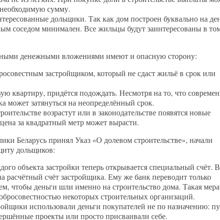
ь необходимую сумму.
нтересованные дольщики. Так как дом построен буквально на де
ным соседом минимален. Все жильцы будут заинтересованы в том
пными денежными вложениями имеют и опасную сторону:
осовестным застройщиком, который не сдаст жильё в срок или
ую квартиру, придётся подождать. Несмотря на то, что совреме
ка может затянуться на неопределённый срок.
роительстве возрастут или в законодательстве появятся новые
цена за квадратный метр может вырасти.
лики Беларусь принял Указ «О долевом строительстве», начали
щиту дольщиков:
дого объекта застройки теперь открывается специальный счёт. В
 на расчётный счёт застройщика. Ему же банк переводит только
тем, чтобы деньги шли именно на строительство дома. Такая мера
добросовестностью некоторых строительных организаций.
тройщики использовали деньги покупателей не по назначению: п
вершённые проекты или просто присваивали себе.