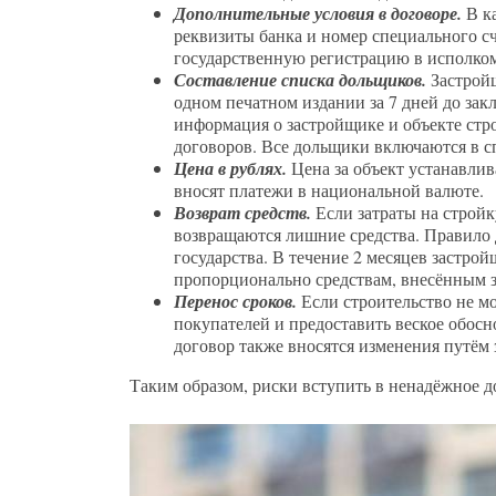
Дополнительные условия в договоре.
В ка
реквизиты банка и номер специального сч
государственную регистрацию в исполко
Составление списка дольщиков.
Застрой
одном печатном издании за 7 дней до за
информация о застройщике и объекте стро
договоров. Все дольщики включаются в с
Цена в рублях.
Цена за объект устанавлив
вносят платежи в национальной валюте.
Возврат средств.
Если затраты на стройк
возвращаются лишние средства. Правило д
государства. В течение 2 месяцев застро
пропорционально средствам, внесённым за
Перенос сроков.
Если строительство не мо
покупателей и предоставить веское обосн
договор также вносятся изменения путём
Таким образом, риски вступить в ненадёжное д