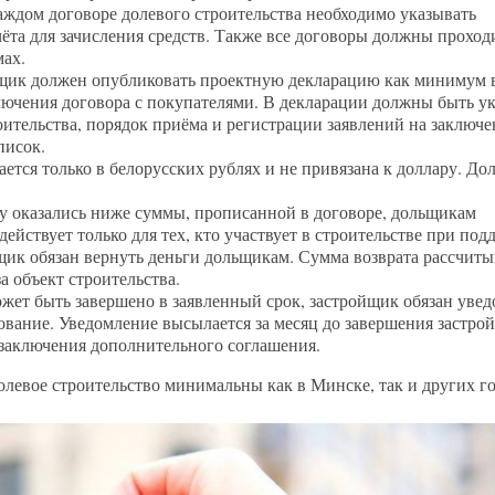
ждом договоре долевого строительства необходимо указывать
ёта для зачисления средств. Также все договоры должны проход
мах.
щик должен опубликовать проектную декларацию как минимум 
ключения договора с покупателями. В декларации должны быть у
ительства, порядок приёма и регистрации заявлений на заключе
писок.
ается только в белорусских рублях и не привязана к доллару. Д
у оказались ниже суммы, прописанной в договоре, дольщикам
ействует только для тех, кто участвует в строительстве при под
йщик обязан вернуть деньги дольщикам. Сумма возврата рассчиты
 объект строительства.
жет быть завершено в заявленный срок, застройщик обязан уве
ование. Уведомление высылается за месяц до завершения застрой
 заключения дополнительного соглашения.
олевое строительство минимальны как в Минске, так и других го