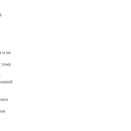
у
 и не
К тому
т
лишней
нних
ния