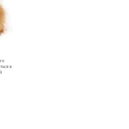
его
ться в
й