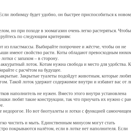
Если любимцу будет удобно, он быстрее приспособиться к новом
ом, но при походе в зоомагазин очень легко растеряться. Чтобы
ируйтесь по следующим критериям:
т из пластмассы. Выбирайте попрочнее и жёстче, чтобы он не
алыши имеют свойство расти. Коты обладают превосходным нюхом
лотки с запахом – в сторону.
аккуратный лоток. Котам нужна свобода и место для удобства. 
ирайте с расчётом на будущее.
закрытые. Закрытые туалеты подойдут животным, которые любя
гом. Такой лоток удержит содержимое внутри и избавит вас от 
тков наполнитель не нужен. Вместо этого внутри установлена
кошки любят такие конструкции, так что приучать их нужно с ра
е.
е недорогое. Но вот биотуалеты и лотки с функцией самоочище
гко чистить и мыть. Единственным минусом могут стать
тро покрываются налётом, если в лотке нет наполнителя. Если