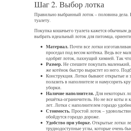
Шаг 2. Выбор лотка
Правильно выбранный лоток – половина дела. 
туалету.
Покупка кошачьего туалета кажется обычным дел
выбрать идеальный лоток для питомца, ориент
Материал.
Почти все лотки изготавливаю
проседал под весом котёнка. Ведь все м
одобрят лоток, пахнущий химией. Так что 
Размер.
Не спешите покупать маленький, 
же котёнок быстро вырастет из него. Подб
Конструкция. Лотки бывают открытые и 
полазить в наполнителе и намусорить кру
уборки.
Наличие наполнителя.
Для некоторых ло
решётка-ограничитель. Но не все коты и 
лет. Лотки с наполнителем гораздо удобне
Стоимость.
Простой лоток – удовольстви
обойдутся гораздо дороже.
Удобство при уборке.
Открытые лотки ле
труднодоступные углы, которые очень быс