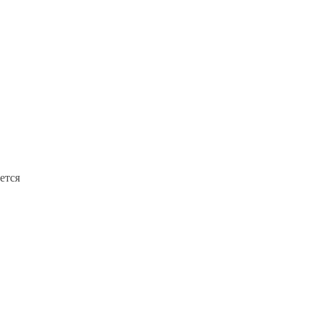
.
ется