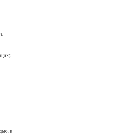
и.
щих):
дью, к