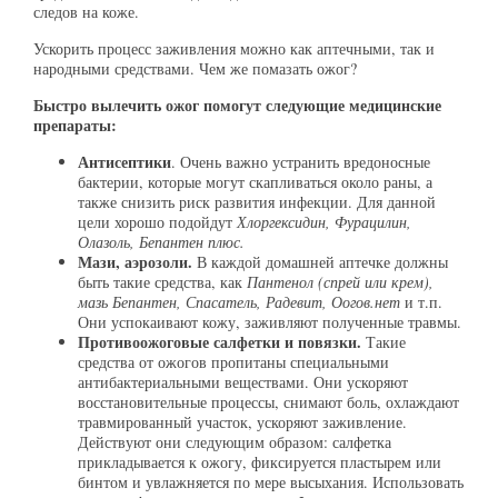
следов на коже.
Ускорить процесс заживления можно как аптечными, так и
народными средствами. Чем же помазать ожог?
Быстро вылечить ожог помогут следующие медицинские
препараты:
Антисептики
. Очень важно устранить вредоносные
бактерии, которые могут скапливаться около раны, а
также снизить риск развития инфекции. Для данной
цели хорошо подойдут
Хлоргексидин, Фурацилин,
Олазоль, Бепантен плюс.
Мази, аэрозоли.
В каждой домашней аптечке должны
быть такие средства, как
Пантенол (спрей или крем),
мазь Бепантен, Спасатель, Радевит, Оогов.нет
и т.п.
Они успокаивают кожу, заживляют полученные травмы.
Противоожоговые салфетки и повязки.
Такие
средства от ожогов пропитаны специальными
антибактериальными веществами. Они ускоряют
восстановительные процессы, снимают боль, охлаждают
травмированный участок, ускоряют заживление.
Действуют они следующим образом: салфетка
прикладывается к ожогу, фиксируется пластырем или
бинтом и увлажняется по мере высыхания. Использовать