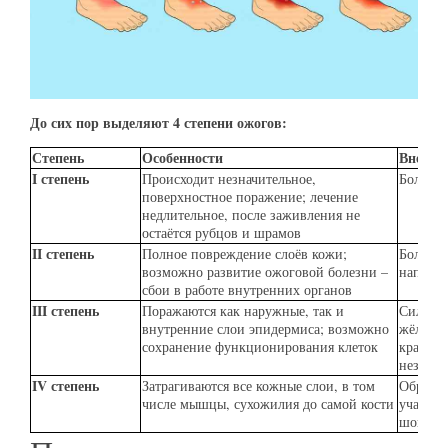
До сих пор выделяют 4 степени ожогов:
Степень
Особенности
Внешни
I степень
Происходит незначительное,
Болевые
поверхностное поражение; лечение
недлительное, после заживления не
остаётся рубцов и шрамов
II степень
Полное повреждение слоёв кожи;
Болевые
возможно развитие ожоговой болезни –
наполн
сбои в работе внутренних органов
III степень
Поражаются как наружные, так и
Сильная
внутренние слои эпидермиса; возможно
жёлтой 
сохранение функционирования клеток
красный
незначи
IV степень
Затрагиваются все кожные слои, в том
Образов
числе мышцы, сухожилия до самой кости
учащённ
шок, п