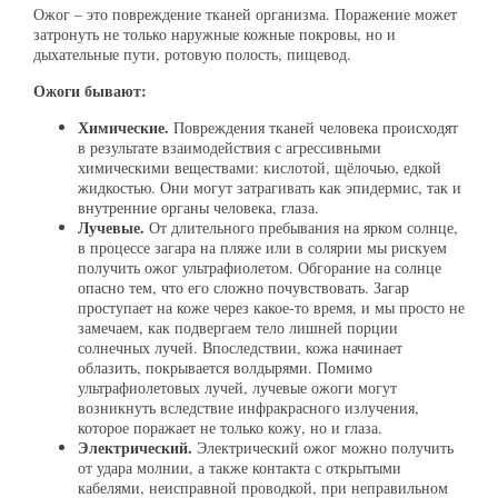
Ожог – это повреждение тканей организма. Поражение может
затронуть не только наружные кожные покровы, но и
дыхательные пути, ротовую полость, пищевод.
Ожоги бывают:
Химические.
Повреждения тканей человека происходят
в результате взаимодействия с агрессивными
химическими веществами: кислотой, щёлочью, едкой
жидкостью. Они могут затрагивать как эпидермис, так и
внутренние органы человека, глаза.
Лучевые.
От длительного пребывания на ярком солнце,
в процессе загара на пляже или в солярии мы рискуем
получить ожог ультрафиолетом. Обгорание на солнце
опасно тем, что его сложно почувствовать. Загар
проступает на коже через какое-то время, и мы просто не
замечаем, как подвергаем тело лишней порции
солнечных лучей. Впоследствии, кожа начинает
облазить, покрывается волдырями. Помимо
ультрафиолетовых лучей, лучевые ожоги могут
возникнуть вследствие инфракрасного излучения,
которое поражает не только кожу, но и глаза.
Электрический.
Электрический ожог можно получить
от удара молнии, а также контакта с открытыми
кабелями, неисправной проводкой, при неправильном