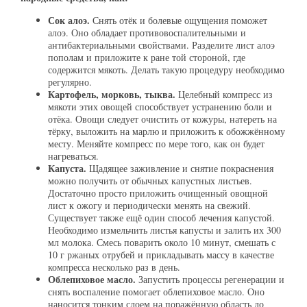
Сок алоэ.
Снять отёк и болевые ощущения поможет
алоэ. Оно обладает противовоспалительными и
антибактериальными свойствами. Разделите лист алоэ
пополам и приложите к ране той стороной, где
содержится мякоть. Делать такую процедуру необходимо
регулярно.
Картофель, морковь, тыква.
Целебный компресс из
мякоти этих овощей способствует устранению боли и
отёка. Овощи следует очистить от кожуры, натереть на
тёрку, выложить на марлю и приложить к обожжённому
месту. Меняйте компресс по мере того, как он будет
нагреваться.
Капуста.
Щадящее заживление и снятие покраснения
можно получить от обычных капустных листьев.
Достаточно просто приложить очищенный овощной
лист к ожогу и периодически менять на свежий.
Существует также ещё один способ лечения капустой.
Необходимо измельчить листья капусты и залить их 300
мл молока. Смесь поварить около 10 минут, смешать с
10 г ржаных отрубей и прикладывать массу в качестве
компресса несколько раз в день.
Облепиховое масло.
Запустить процессы регенерации и
снять воспаление помогает облепиховое масло. Оно
наносится тонким слоем на поражённую область до