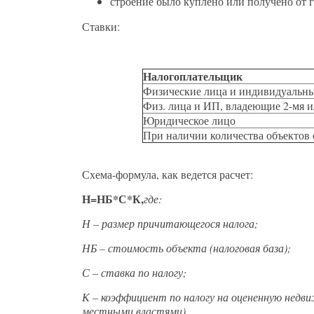
строение было куплено или получено от г
Ставки:
Налогоплательщик
Физические лица и индивидуальн
Физ. лица и ИП, владеющие 2-мя 
Юридическое лицо
При наличии количества объектов
Схема-формула, как ведется расчет:
Н=НБ*С*К,
где:
Н – размер причитающегося налога;
НБ – стоимость объекта (налоговая база);
С – ставка по налогу;
К – коэффициент по налогу на
оцененную недви
местными властями).