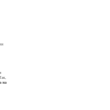
ии
м
Так,
а на