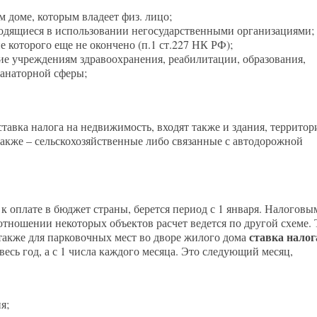
 доме, которым владеет физ. лицо;
одящиеся в использовании негосударственными организациями;
 которого еще не окончено (п.1 ст.227 НК РФ);
ие учреждениям здравоохранения, реабилитации, образования,
санаторной сферы;
ставка налога на недвижимость, входят также и здания, территор
 также – сельскохозяйственные либо связанные с автодорожной
 оплате в бюджет страны, берется период с 1 января. Налоговы
отношении некоторых объектов расчет ведется по другой схеме. 
ставка налог
 также для парковочных мест во дворе жилого дома
 весь год, а с 1 числа каждого месяца. Это следующий месяц,
я;