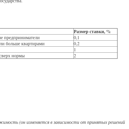
осударства.
Размер ставки, %
ые предприниматели
0,1
или больше квартирами
0,2
1
 сверх нормы
2
жимость (он изменяется в зависимости от принятых решений