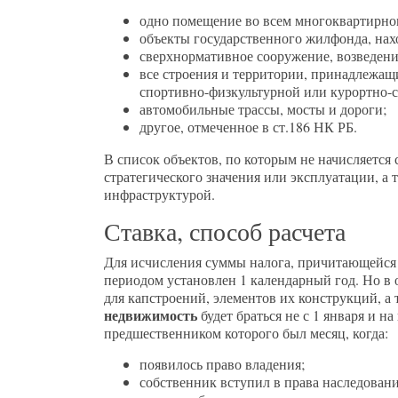
одно помещение во всем многоквартирном
объекты государственного жилфонда, нах
сверхнормативное сооружение, возведение
все строения и территории, принадлежащ
спортивно-физкультурной или курортно-
автомобильные трассы, мосты и дороги;
другое, отмеченное в ст.186 НК РБ.
В список объектов, по которым не начисляется 
стратегического значения или эксплуатации, а
инфраструктурой.
Ставка, способ расчета
Для исчисления суммы налога, причитающейся к
периодом установлен 1 календарный год. Но в 
для капстроений, элементов их конструкций, а
недвижимость
будет браться не с 1 января и на
предшественником которого был месяц, когда:
появилось право владения;
собственник вступил в права наследовани