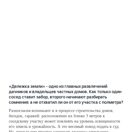
«Дележка земли» - одно из главных развлечений
дачников и владельцев частных домов. Как только один
сосед ставит забор, второго начинают разбирать
сомнения: а не отхватил ли он от его участка с полметра?
Разногласия возникают и в процессе строительства домов,
беседок, гаражей: расположение их ближе 3 метров к
соседскому участку может повлиять на уровень освещенности
его земель и урожайность. А это весомый повод подать в суд.
Но, прежде чем яростно защищать границы земельного