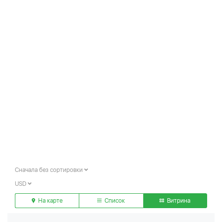
Сначала без сортировки
USD
На карте
Список
Витрина