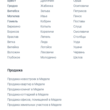
Брест
Дрогичин
Орша
Гродно
Жабинка
Осиповичи
Витебск
Зельва
Петриков
Могилев
Ивье
Пинск
Гомель
Кобрин
Поставы
Березино
Копыль
Слуцк
Борисов
Кореличи
Смолевичи
Браслав
Лепель
Столбцы
Ветка
Лида
Узда
Вилейка
Логойск
Ушачи
Воложин
Ляховичи
Червень
Глубокое
Молодечно
Шклов
Продажа
Продажа новостроек в Мяделе
Продажа квартир в Мяделе
Продажа комнат в Мяделе
Продажа коттеджей в Мяделе
Продажа офисов, помещений в Мяделе
Продажа земельных участков в Мяделе