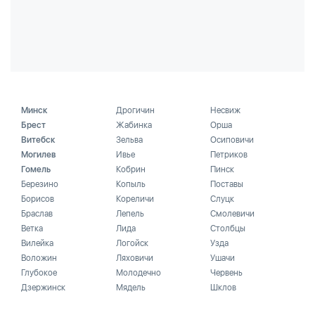
Минск
Дрогичин
Несвиж
Брест
Жабинка
Орша
Витебск
Зельва
Осиповичи
Могилев
Ивье
Петриков
Гомель
Кобрин
Пинск
Березино
Копыль
Поставы
Борисов
Кореличи
Слуцк
Браслав
Лепель
Смолевичи
Ветка
Лида
Столбцы
Вилейка
Логойск
Узда
Воложин
Ляховичи
Ушачи
Глубокое
Молодечно
Червень
Дзержинск
Мядель
Шклов