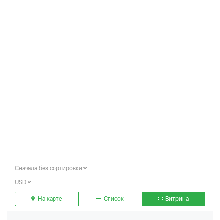
Сначала без сортировки
USD
На карте
Список
Витрина