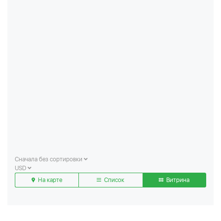
Сначала без сортировки
USD
На карте
Список
Витрина