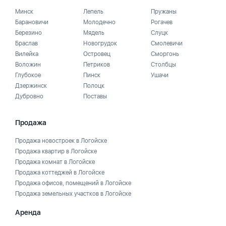
Минск
Лепель
Пружаны
Барановичи
Молодечно
Рогачев
Березино
Мядель
Слуцк
Браслав
Новогрудок
Смолевичи
Вилейка
Островец
Сморгонь
Воложин
Петриков
Столбцы
Глубокое
Пинск
Ушачи
Дзержинск
Полоцк
Дубровно
Поставы
Продажа
Продажа новостроек в Логойске
Продажа квартир в Логойске
Продажа комнат в Логойске
Продажа коттеджей в Логойске
Продажа офисов, помещений в Логойске
Продажа земельных участков в Логойске
Аренда