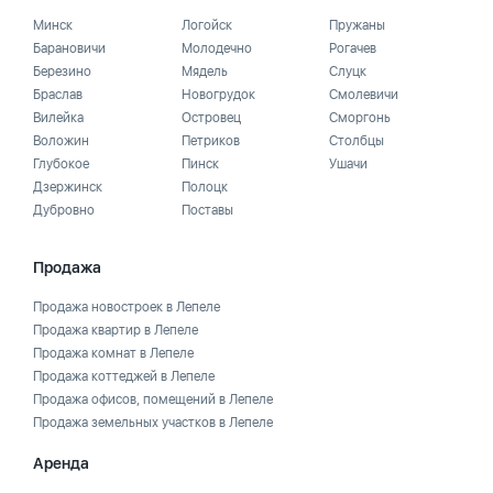
Минск
Логойск
Пружаны
Барановичи
Молодечно
Рогачев
Березино
Мядель
Слуцк
Браслав
Новогрудок
Смолевичи
Вилейка
Островец
Сморгонь
Воложин
Петриков
Столбцы
Глубокое
Пинск
Ушачи
Дзержинск
Полоцк
Дубровно
Поставы
Продажа
Продажа новостроек в Лепеле
Продажа квартир в Лепеле
Продажа комнат в Лепеле
Продажа коттеджей в Лепеле
Продажа офисов, помещений в Лепеле
Продажа земельных участков в Лепеле
Аренда