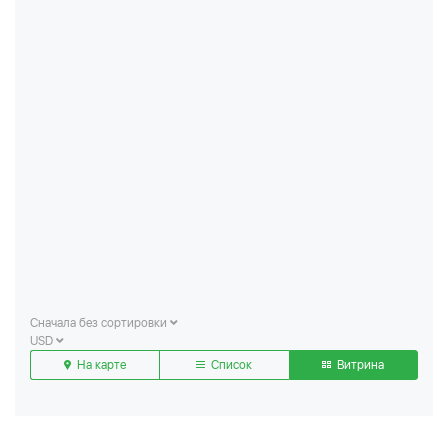
Сначала без сортировки
USD
На карте
Список
Витрина