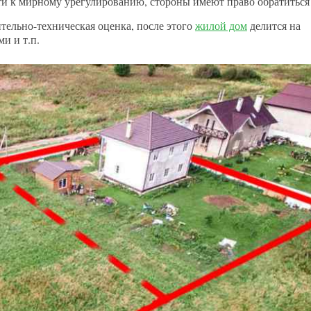
и к мирному урегулированию, стороны имеют право обратиться 
ительно-техническая оценка, после этого
жилой дом
делится на
и и т.п.