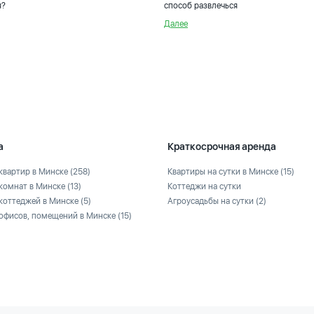
я?
способ развлечься
Далее
а
Краткосрочная аренда
квартир в Минске
(258)
Квартиры на сутки в Минске
(15)
комнат в Минске
(13)
Коттеджи на сутки
коттеджей в Минске
(5)
Агроусадьбы на сутки
(2)
офисов, помещений в Минске
(15)