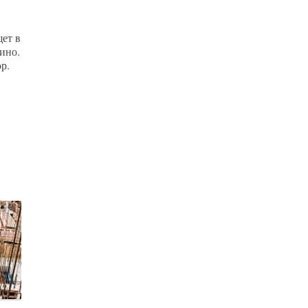
щет в
ино.
р.