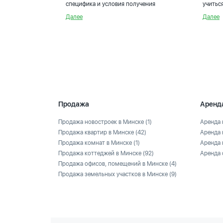
специфика и условия получения
учитьс
Далее
Далее
Продажа
Аренд
Продажа новостроек в Минске
(1)
Аренда 
Продажа квартир в Минске
(42)
Аренда 
Продажа комнат в Минске
(1)
Аренда 
Продажа коттеджей в Минске
(92)
Аренда 
Продажа офисов, помещений в Минске
(4)
Продажа земельных участков в Минске
(9)