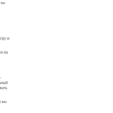
 на
гру и
ки на
—
льный
вать
и вы