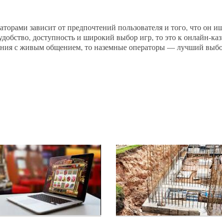
орами зависит от предпочтений пользователя и того, что он и
добство, доступность и широкий выбор игр, то это к онлайн-каз
дения с живым общением, то наземные операторы — лучший выбо