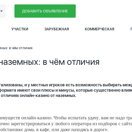
ДОБАВИТЬ ОБЪЯВЛЕНИЕ
УЧАСТКИ
ЗАРУБЕЖНАЯ
КОММЕРЧЕСКАЯ
ных: в чём отличия
наземных: в чём отличия
егализованы, и у местных игроков есть возможность выбирать меж
формата имеют свои плюсы и минусы, которые существенно влия
 отличиях онлайн-казино от наземных.
имуществ онлайн-казино. Чтобы испытать удачу, вам не надо тр
очно зарегистрироваться у любого оператора из подборок с сайт
обстановке дома, в кафе, или даже находясь в дороге.