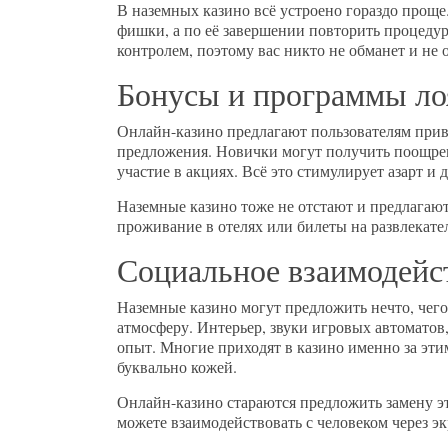
В наземных казино всё устроено гораздо проще
фишки, а по её завершении повторить процедур
контролем, поэтому вас никто не обманет и не 
Бонусы и программы ло
Онлайн-казино предлагают пользователям прив
предложения. Новички могут получить поощрен
участие в акциях. Всё это стимулирует азарт и
Наземные казино тоже не отстают и предлагаю
проживание в отелях или билеты на развлекате
Социальное взаимодейс
Наземные казино могут предложить нечто, чег
атмосферу. Интерьер, звуки игровых автоматов
опыт. Многие приходят в казино именно за эт
буквально кожей.
Онлайн-казино стараются предложить замену эт
можете взаимодействовать с человеком через экр