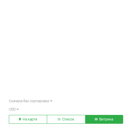
Сначала без сортировки
USD
На карте
Список
Витрина