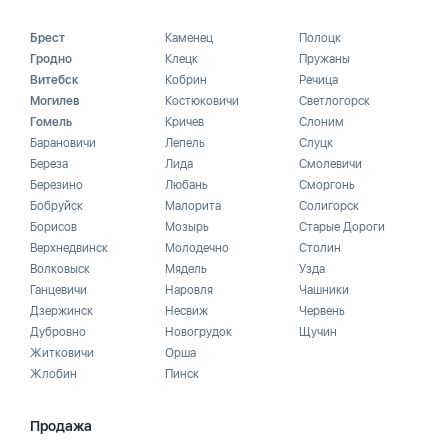
Брест
Каменец
Полоцк
Гродно
Клецк
Пружаны
Витебск
Кобрин
Речица
Могилев
Костюковичи
Светлогорск
Гомель
Кричев
Слоним
Барановичи
Лепель
Слуцк
Береза
Лида
Смолевичи
Березино
Любань
Сморгонь
Бобруйск
Малорита
Солигорск
Борисов
Мозырь
Старые Дороги
Верхнедвинск
Молодечно
Столин
Волковыск
Мядель
Узда
Ганцевичи
Наровля
Чашники
Дзержинск
Несвиж
Червень
Дубровно
Новогрудок
Щучин
Житковичи
Орша
Жлобин
Пинск
Продажа