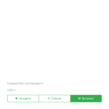
Сначала без сортировки
USD
На карте
Список
Витрина