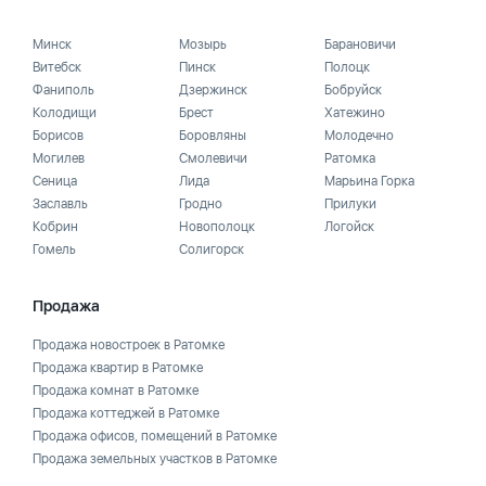
Минск
Мозырь
Барановичи
Витебск
Пинск
Полоцк
Фаниполь
Дзержинск
Бобруйск
Колодищи
Брест
Хатежино
Борисов
Боровляны
Молодечно
Могилев
Смолевичи
Ратомка
Сеница
Лида
Марьина Горка
Заславль
Гродно
Прилуки
Кобрин
Новополоцк
Логойск
Гомель
Солигорск
Продажа
Продажа новостроек в Ратомке
Продажа квартир в Ратомке
Продажа комнат в Ратомке
Продажа коттеджей в Ратомке
Продажа офисов, помещений в Ратомке
Продажа земельных участков в Ратомке