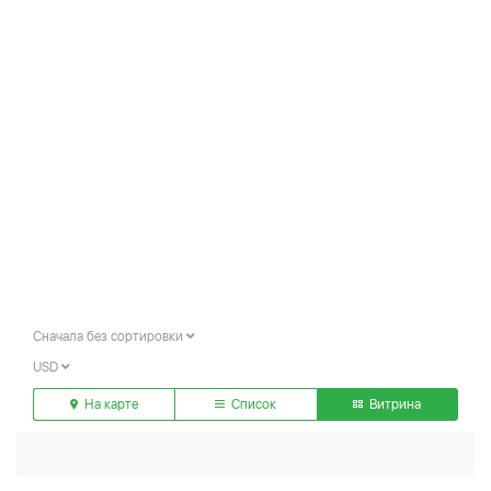
Сначала без сортировки
USD
На карте
Список
Витрина