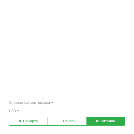
Сначала без сортировки
USD
На карте
Список
Витрина