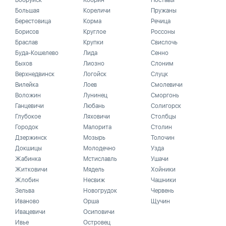
Бобруйск
Кобрин
Поставы
Большая
Кореличи
Пружаны
Берестовица
Корма
Речица
Борисов
Круглое
Россоны
Браслав
Крупки
Свислочь
Буда-Кошелево
Лида
Сенно
Быхов
Лиозно
Слоним
Верхнедвинск
Логойск
Слуцк
Вилейка
Лоев
Смолевичи
Воложин
Лунинец
Сморгонь
Ганцевичи
Любань
Солигорск
Глубокое
Ляховичи
Столбцы
Городок
Малорита
Столин
Дзержинск
Мозырь
Толочин
Докшицы
Молодечно
Узда
Жабинка
Мстиславль
Ушачи
Житковичи
Мядель
Хойники
Жлобин
Несвиж
Чашники
Зельва
Новогрудок
Червень
Иваново
Орша
Щучин
Ивацевичи
Осиповичи
Ивье
Островец