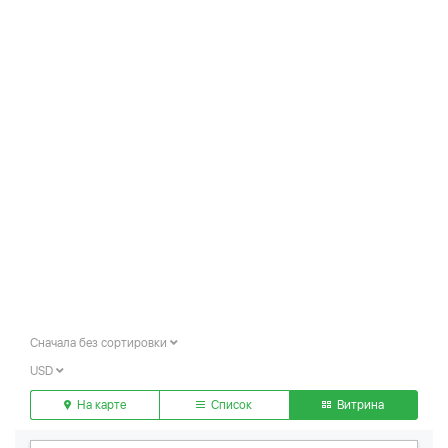
Сначала без сортировки
USD
На карте
Список
Витрина