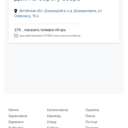
Витебская обл. Докшицкий р-н д. Домашковичи, ул.
Озерная д. 10 а
375... показать телефон
Игорь
цена действительна ТОЛЬКО при ссылке на hata.by
Минск
Калинковичи
Ошмяны
Барановичи
Каменец
Пинск
Березино
Клецк
Полоцк