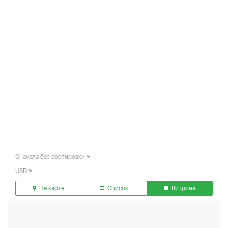
Сначала без сортировки
USD
На карте
Список
Витрина