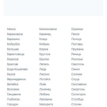
Минск
Калинковичи
Ошмяны
Барановичи
Каменец
Пинск
Березино
Клецк
Полоцк
Бобруйск
Кобрин
Поставы
Большая
Корма
Пружаны
Берестовица
Круглое
Речица
Борисов
Крупки
Россоны
Браслав
Лепель
Свислочь
Буда-Кошелево
Лида
Сенно
Быхов
Лиозно
Слоним
Верхнедвинск
Логойск
Слуцк
Вилейка
Лоев
Смолевичи
Воложин
Лунинец
Сморгонь
Ганцевичи
Любань
Солигорск
Глубокое
Ляховичи
Столбцы
Городок
Малорита
Столин