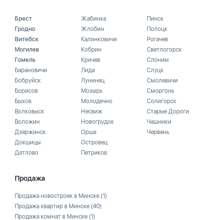
Брест
Жабинка
Пинск
Гродно
Жлобин
Полоцк
Витебск
Калинковичи
Рогачев
Могилев
Кобрин
Светлогорск
Гомель
Кричев
Слоним
Барановичи
Лида
Слуцк
Бобруйск
Лунинец
Смолевичи
Борисов
Мозырь
Сморгонь
Быхов
Молодечно
Солигорск
Волковыск
Несвиж
Старые Дороги
Воложин
Новогрудок
Чашники
Дзержинск
Орша
Червень
Докшицы
Островец
Дятлово
Петриков
Продажа
Продажа новостроек в Минске
(1)
Продажа квартир в Минске
(40)
Продажа комнат в Минске
(1)