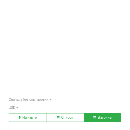
Сначала без сортировки
USD
На карте
Список
Витрина