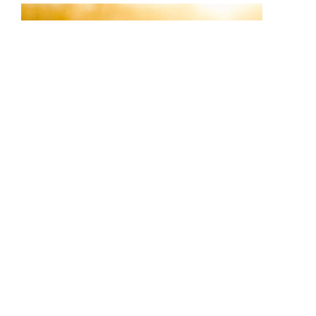
Брест
Бобруйск
Мядель
Гродно
Борисов
Полоцк
Витебск
Воложин
Смолевичи