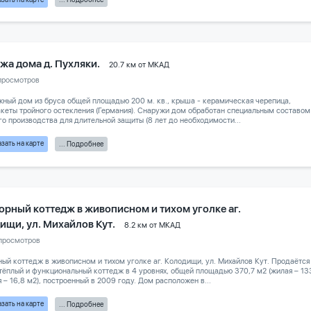
жа дома д. Пухляки.
20.7 км от МКАД
просмотров
ный дом из бруса общей площадью 200 м. кв., крыша - керамическая черепица,
кеты тройного остекления (Германия). Снаружи дом обработан специальным составом 
о производства для длительной защиты (8 лет до необходимости...
зать на карте
... Подробнее
орный коттедж в живописном и тихом уголке аг.
ищи, ул. Михайлов Кут.
8.2 км от МКАД
просмотров
ый коттедж в живописном и тихом уголке аг. Колодищи, ул. Михайлов Кут. Продаётся
тёплый и функциональный коттедж в 4 уровнях, общей площадью 370,7 м2 (жилая – 13
я – 16,8 м2), построенный в 2009 году. Дом расположен в...
зать на карте
... Подробнее