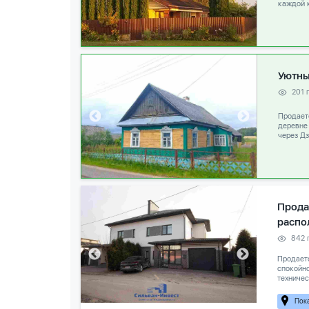
каждой к
Уютны
201 
Продаетс
деревне
через Дз
Прода
распо
842 
Продает
спокойно
техничес
Пока