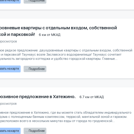
... Подробнее
ровневые квартиры с отдельным входом, собственной
сой и парковкой!
6 км от МКАД
просмотров
ое редкое предложение: двухуровневые квартиры с отдельным входом, собственной
 и парковкой! Таунхаус возле Заславского водохранилища! Таунхаус сочетает
альность загородного коттеджа и удобство городской квартиры. Главные...
зать на карте
... Подробнее
юзивное предложение в Хатежино.
6.7 км от МКАД
просмотров
ивное предложение в Хатежино, где вы можете стать обладателем индивидуального
дома с полноценным банным комплексом, террасой, мангальной зоной и гаражом.
расположен всего в нескольких минутах езды от города по гродненской...
зать на карте
... Подробнее