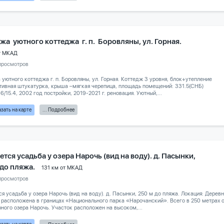
жа уютного коттеджа г. п. Боровляны, ул. Горная.
т МКАД
просмотров
уютного коттеджа г. п. Боровляны, ул. Горная. Коттедж 3 уровня, блок+утепление
ивная штукатурка, крыша –мягкая черепица, площадь помещений: 331.5(СНБ)
.6/15.4, 2002 год постройки, 2019-2021 г. реновация. Уютный,...
зать на карте
... Подробнее
тся усадьба у озера Нарочь (вид на воду). д. Пасынки,
 до пляжа.
131 км от МКАД
просмотров
я усадьба у озера Нарочь (вид на воду). д. Пасынки, 250 м до пляжа. Локация: Деревн
расположена в границах «Национального парка «Нарочанский». Всего в 250 метрах 
ного озера Нарочь. Участок расположен на высоком,...
зать на карте