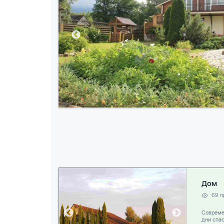
Дом
69 п
Совреме
дни спас