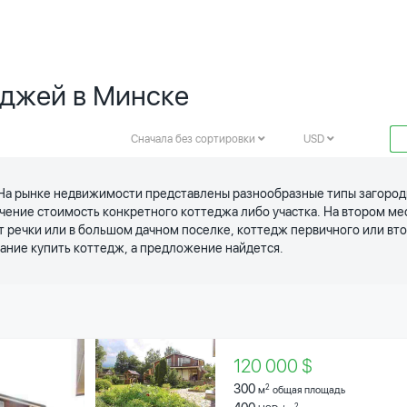
еджей в Минске
Сначала без сортировки
USD
На рынке недвижимости представлены разнообразные типы загородн
ение стоимость конкретного коттеджа либо участка. На втором ме
т речки или в большом дачном поселке, коттедж первичного или вто
ание купить коттедж, а предложение найдется.
120 000 $
300
2
м
общая площадь
2