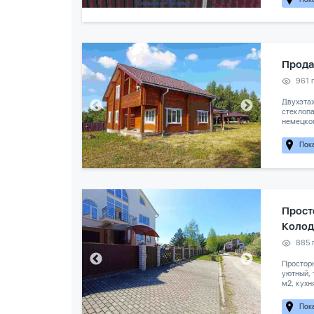
Прода
961 
Двухэтаж
стеклопа
немецког
Пока
Прост
Колод
885 
Просторн
уютный, 
м2, кухн
Пока