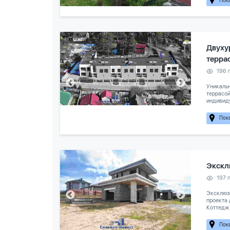
Двуху
терра
196 
Уникальн
террасой
индивиду
Пока
Экскл
197 
Эксклюз
проекта 
Коттедж 
Пока