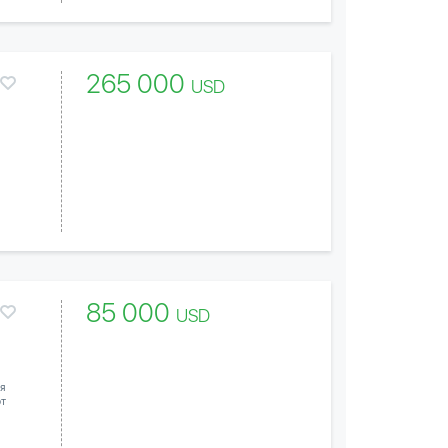
265 000
USD
85 000
USD
я
от