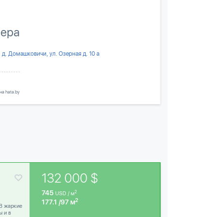
зера
д. Домашковичи, ул. Озерная д. 10 а
а hata.by
132 000 $
745
2
USD / м
2
177.1 /97 м
В жаркие
ы и в