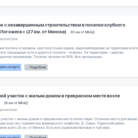
ок с незавершенным строительством в поселке клубного
«Логожеск» (27 км. от Минска)
30 км от МКАД
просмотров
ия поселка огорожена, круглосуточная охрана, видеонаблюдение на территории всего
 все подъездные пути и дороги в поселке – асфальт. На территории – церковь.
дичное проживание. Поселок заселен на 90%. Все центральные...
зать на карте
... Подробнее
ой участок с жилым домом в прекрасном месте возле
25 км от МКАД
просмотров
участок с жилым домом в прекрасном месте возле озера. Отличное место для жизни,
ции агро-эко туризма или фермерского хозяйства. Д. Озеро, Узденский район,
ена всего 25 км. от Минска. Есть вся социальная бытовая и торговая...
зать на карте
... Подробнее