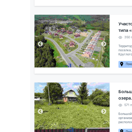
Участ
типа 
350 
Территор
поселка,
Круглого
Пока
Больш
озера.
571 
Большой 
организа
располож
Пока