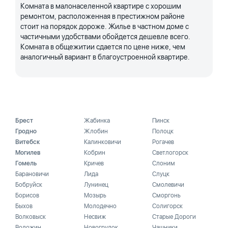
Комната в малонаселенной квартире с хорошим
ремонтом, расположенная в престижном районе
стоит на порядок дороже. Жилье в частном доме с
частичными удобствами обойдется дешевле всего.
Комната в общежитии сдается по цене ниже, чем
аналогичный вариант в благоустроенной квартире.
Брест
Жабинка
Пинск
Гродно
Жлобин
Полоцк
Витебск
Калинковичи
Рогачев
Могилев
Кобрин
Светлогорск
Гомель
Кричев
Слоним
Барановичи
Лида
Слуцк
Бобруйск
Лунинец
Смолевичи
Борисов
Мозырь
Сморгонь
Быхов
Молодечно
Солигорск
Волковыск
Несвиж
Старые Дороги
Воложин
Новогрудок
Чашники