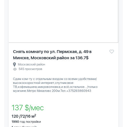
Снять комнату по ул. Пермская, д. 49 в
Минске, Московский район за 136.7$
Московский район
545 просмотров
Сдам ком-ту с отдельным входом со всеми удобствами/
высокоскоростной интернет,спутниковое
ТВ,кофемашина,микроволновка,и всё,остальное.../только
мужчине.Метро Михалово 200м.Тел.+375293860943
137 $/мес
2
120 /72/16 м
1990
год постройки