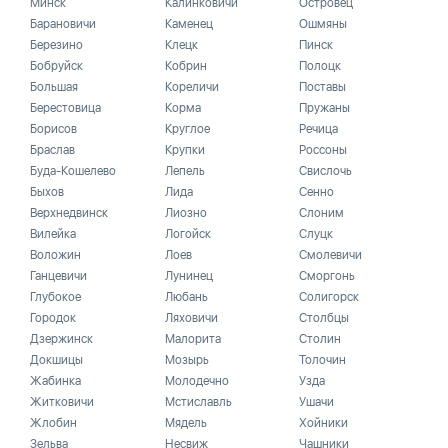
Минск
Калинковичи
Островец
Барановичи
Каменец
Ошмяны
Березино
Клецк
Пинск
Бобруйск
Кобрин
Полоцк
Большая
Кореличи
Поставы
Берестовица
Корма
Пружаны
Борисов
Круглое
Речица
Браслав
Крупки
Россоны
Буда-Кошелево
Лепель
Свислочь
Быхов
Лида
Сенно
Верхнедвинск
Лиозно
Слоним
Вилейка
Логойск
Слуцк
Воложин
Лоев
Смолевичи
Ганцевичи
Лунинец
Сморгонь
Глубокое
Любань
Солигорск
Городок
Ляховичи
Столбцы
Дзержинск
Малорита
Столин
Докшицы
Мозырь
Толочин
Жабинка
Молодечно
Узда
Житковичи
Мстиславль
Ушачи
Жлобин
Мядель
Хойники
Зельва
Несвиж
Чашники