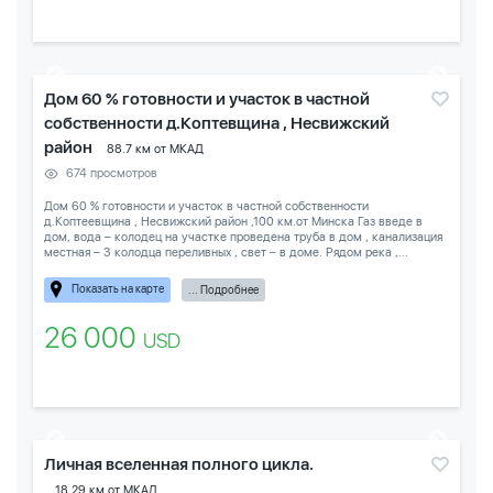
Дом 60 % готовности и участок в частной
собственности д.Коптевщина , Несвижский
район
88.7 км от МКАД
674 просмотров
Дом 60 % готовности и участок в частной собственности
д.Коптеевщина , Несвижский район ,100 км.от Минска Газ введе в
дом, вода – колодец на участке проведена труба в дом , канализация
местная – 3 колодца переливных , свет – в доме. Рядом река ,...
Показать на карте
... Подробнее
26 000
USD
Личная вселенная полного цикла.
18.29 км от МКАД