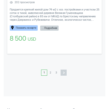
202 просмотров
Продается крепкий жилой дом 74 м2 с хоз. постройками и участком 25
соток в тихой, живописной деревне Великая Гуменовщина
(Столбцовский район) в 65 км от МКАД по Брестскому направлению
через Дзержинск и Рубежевичи. Отличное, экологически чистое,...
Показать на карте
... Подробнее
8 500
USD
1
2
3