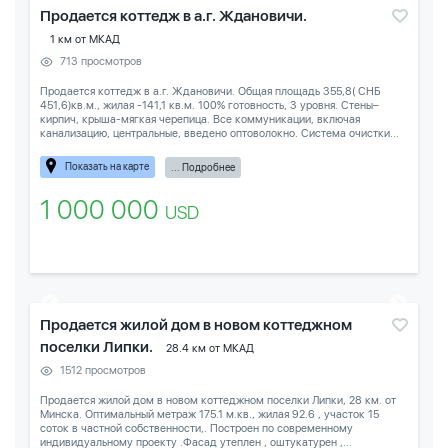
Продается коттедж в а.г. Ждановичи.
1 км от МКАД
713 просмотров
Продается коттедж в а.г. Ждановичи. Общая площадь 355,8( СНБ
451,6)кв.м., жилая -141,1 кв.м. 100% готовность, 3 уровня. Стены–
кирпич, крыша-мягкая черепица. Все коммуникации, включая
канализацию, центральные, введено оптоволокно. Система очистки...
Показать на карте
... Подробнее
1 000 000
USD
Продается жилой дом в новом коттеджном
поселки Липки.
28.4 км от МКАД
1512 просмотров
Продается жилой дом в новом коттеджном поселки Липки, 28 км. от
Минска. Оптимальный метраж 175.1 м.кв., жилая 92.6 , участок 15
соток в частной собственности,. Построен по современному
индивидуальному проекту .Фасад утеплен , оштукатурен ,...