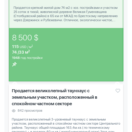
Продается крепкий жилой дом 74 м2 с хоз. постройками и участком
25 соток в тихой, живописной деревне Великая Гуменовщина
(Столбцовский район) в 65 км от МКАД по Брестскому направлению
через Дзержинск и Рубежевичи. Отличное, экологически чистое,...
8 500 $
115
2
USD / м
2
74 /33 м
1948
год постройки
Продается великолепный таунхаус с
земельным участком, расположенный в
спокойном частном секторе
842 просмотров
Продается великолепный 3-уровневый таунхаус с земельным
участком, расположенный в спокойном частном секторе Центрального
района. Таунхаус общей площадью 163,4м.кв.( по техническому
паспорту) + в подарок 60 м.кв.( жилой мансардный этаж).Этот дом...