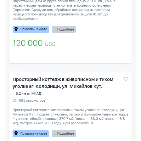
Двухэтажный дом из бруса общей площадью 200 м. кв., крыша -
керамическая черепица, стеклопакеты тройного остекления
(Германия). Снаружи дом обработан специальным составом ,
немецкого производства для длительной защиты (8 лет до
необходимости...
Показать на карте
... Подробнее
120 000
USD
Просторный коттедж в живописном и тихом
уголке аг. Колодищи, ул. Михайлов Кут.
8.2 км от МКАД
885 просмотров
Просторный коттедж в живописном и тихом уголке аг. Колодищи, ул.
Михайлов Кут. Продаётся уютный, тёплый и функциональный коттедж в
4 уровнях, общей площадью 370,7 м2 (жилая – 133,3 м2, кухня – 16,8
м2), построенный в 2009 году. Дом расположен в...
Показать на карте
... Подробнее