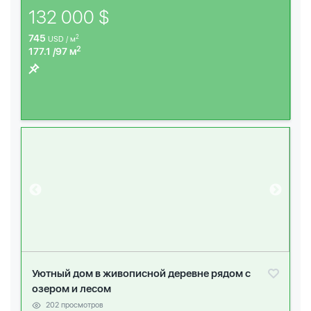
132 000 $
745
2
USD / м
2
177.1 /97 м
Уютный дом в живописной деревне рядом с
озером и лесом
202 просмотров