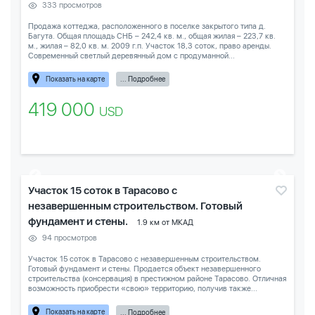
333 просмотров
Продажа коттеджа, расположенного в поселке закрытого типа д.
Багута. Общая площадь СНБ – 242,4 кв. м., общая жилая – 223,7 кв.
м., жилая – 82,0 кв. м. 2009 г.п. Участок 18,3 соток, право аренды.
Современный светлый деревянный дом с продуманной...
Показать на карте
... Подробнее
419 000
USD
Участок 15 соток в Тарасово с
незавершенным строительством. Готовый
фундамент и стены.
1.9 км от МКАД
94 просмотров
Участок 15 соток в Тарасово с незавершенным строительством.
Готовый фундамент и стены. Продается объект незавершенного
строительства (консервация) в престижном районе Тарасово. Отличная
возможность приобрести «свою» территорию, получив также...
Показать на карте
... Подробнее