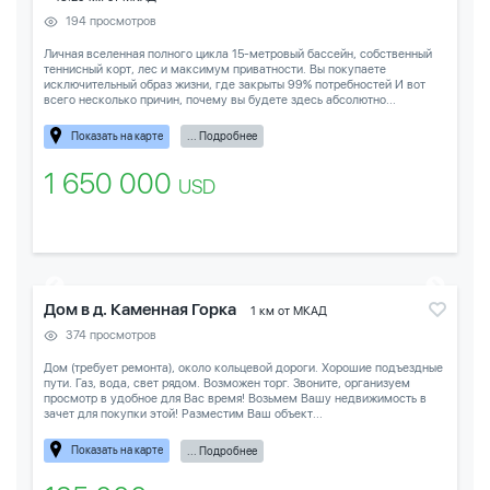
194 просмотров
Личная вселенная полного цикла 15-метровый бассейн, собственный
теннисный корт, лес и максимум приватности. Вы покупаете
исключительный образ жизни, где закрыты 99% потребностей И вот
всего несколько причин, почему вы будете здесь абсолютно...
Показать на карте
... Подробнее
1 650 000
USD
Дом в д. Каменная Горка
1 км от МКАД
374 просмотров
Дом (требует ремонта), около кольцевой дороги. Хорошие подъездные
пути. Газ, вода, свет рядом. Возможен торг. Звоните, организуем
просмотр в удобное для Вас время! Возьмем Вашу недвижимость в
зачет для покупки этой! Разместим Ваш объект...
Показать на карте
... Подробнее