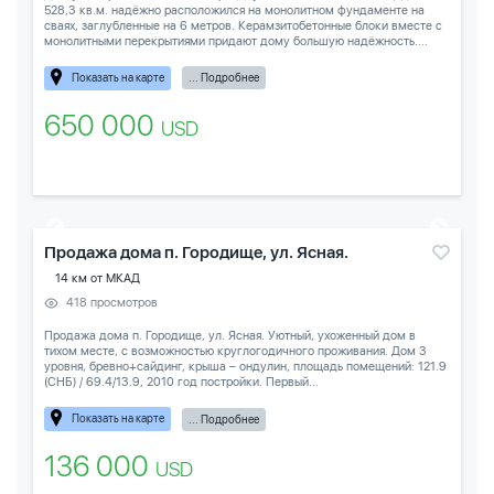
528,3 кв.м. надёжно расположился на монолитном фундаменте на
сваях, заглубленные на 6 метров. Керамзитобетонные блоки вместе с
монолитными перекрытиями придают дому большую надёжность....
Показать на карте
... Подробнее
650 000
USD
Продажа дома п. Городище, ул. Ясная.
14 км от МКАД
418 просмотров
Продажа дома п. Городище, ул. Ясная. Уютный, ухоженный дом в
тихом месте, с возможностью круглогодичного проживания. Дом 3
уровня, бревно+сайдинг, крыша – ондулин, площадь помещений: 121.9
(СНБ) / 69.4/13.9, 2010 год постройки. Первый...
Показать на карте
... Подробнее
136 000
USD