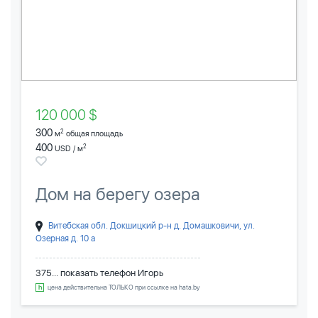
120 000 $
300
2
м
общая площадь
400
2
USD / м
Дом на берегу озера
Витебская обл. Докшицкий р-н д. Домашковичи, ул.
Озерная д. 10 а
375... показать телефон
Игорь
цена действительна ТОЛЬКО при ссылке на hata.by