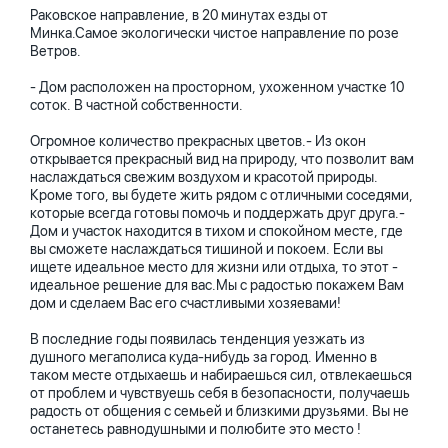
Раковское направление, в 20 минутах езды от
Минка.Самое экологически чистое направление по розе
Ветров.
- Дом расположен на просторном, ухоженном участке 10
соток. В частной собственности.
Огромное количество прекрасных цветов.- Из окон
открывается прекрасный вид на природу, что позволит вам
наслаждаться свежим воздухом и красотой природы.
Кроме того, вы будете жить рядом с отличными соседями,
которые всегда готовы помочь и поддержать друг друга.-
Дом и участок находится в тихом и спокойном месте, где
вы сможете наслаждаться тишиной и покоем. Если вы
ищете идеальное место для жизни или отдыха, то этот -
идеальное решение для вас.Мы с радостью покажем Вам
дом и сделаем Вас его счастливыми хозяевами!
В последние годы появилась тенденция уезжать из
душного мегаполиса куда-нибудь за город. Именно в
таком месте отдыхаешь и набираешься сил, отвлекаешься
от проблем и чувствуешь себя в безопасности, получаешь
радость от общения с семьей и близкими друзьями. Вы не
останетесь равнодушными и полюбите это место !