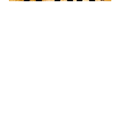
Минск
Калинковичи
Островец
Барановичи
Каменец
Ошмяны
Березино
Клецк
Пинск
Бобруйск
Кобрин
Полоцк
Большая
Кореличи
Поставы
Берестовица
Корма
Пружаны
Борисов
Круглое
Речица
Браслав
Крупки
Россоны
Буда-Кошелево
Лепель
Свислочь
Быхов
Лида
Сенно
Верхнедвинск
Лиозно
Слоним
Вилейка
Логойск
Слуцк