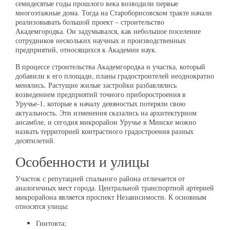
семидесятые годы прошлого века возводили первые
многоэтажные дома. Тогда на Староборисовском тракте начали
реализовывать большой проект – строительство
Академгородка. Он задумывался, как небольшое поселение
сотрудников нескольких научных и производственных
предприятий, относящихся к Академии наук.
В процессе строительства Академгородка и участка, который
добавили к его площади, планы градостроителей неоднократно
менялись. Растущие жилые застройки разбавлялись
возведением предприятий точного приборостроения в
Уручье-1, которые к началу девяностых потеряли свою
актуальность. Эти изменения сказались на архитектурном
ансамбле, и сегодня микрорайон Уручье в Минске можно
назвать территорией контрастного градостроения разных
десятилетий.
Особенности и улицы
Участок с репутацией спального района отличается от
аналогичных мест города. Центральной транспортной артерией
микрорайона является проспект Независимости. К основным
относятся улицы:
Гинтовта;