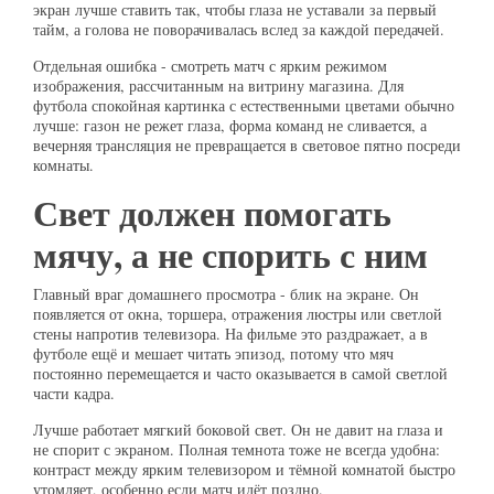
экран лучше ставить так, чтобы глаза не уставали за первый
тайм, а голова не поворачивалась вслед за каждой передачей.
Отдельная ошибка - смотреть матч с ярким режимом
изображения, рассчитанным на витрину магазина. Для
футбола спокойная картинка с естественными цветами обычно
лучше: газон не режет глаза, форма команд не сливается, а
вечерняя трансляция не превращается в световое пятно посреди
комнаты.
Свет должен помогать
мячу, а не спорить с ним
Главный враг домашнего просмотра - блик на экране. Он
появляется от окна, торшера, отражения люстры или светлой
стены напротив телевизора. На фильме это раздражает, а в
футболе ещё и мешает читать эпизод, потому что мяч
постоянно перемещается и часто оказывается в самой светлой
части кадра.
Лучше работает мягкий боковой свет. Он не давит на глаза и
не спорит с экраном. Полная темнота тоже не всегда удобна:
контраст между ярким телевизором и тёмной комнатой быстро
утомляет, особенно если матч идёт поздно.