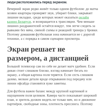
люди расположились перед экраном.
Вечерний экран редко живёт только одним футболом: до матча
хозяин квартиры проверяет звук, убирает блики, закрывает
лишние вкладки, среди которых может оказаться
онлайн
казино Беларуси
, и возвращается к трансляции. Чем меньше
лишних раздражителей остаётся вокруг, тем легче следить за
рывками без мяча, сменой схемы и реакцией тренера у бровки.
Поэтому домашняя футбольная зона начинается не с дорогой
техники, а с порядка в самом сценарии просмотра.
Экран решает не
размером, а дистанцией
Большой телевизор сам по себе не делает матч удобнее. Если
диван стоит слишком близко, взгляд начинает бегать по
экрану, а общая картина поля теряется. Если сесть слишком
далеко, мелкие детали вроде открывания под передачу или
линии офсайда становятся хуже заметны.
Для футбола важен баланс между крупной картинкой и
ощущением поля целиком. Камера часто показывает широкий
план, и зритель должен видеть не только мяч, но и движение
партнёров, свободные зоны, плотность прессинга. Поэтому