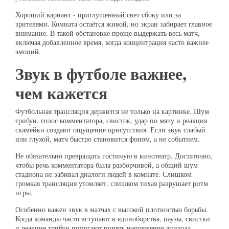
Хороший вариант - приглушённый свет сбоку или за
зрителями. Комната остаётся живой, но экран забирает главное
внимание. В такой обстановке проще выдержать весь матч,
включая добавленное время, когда концентрация часто важнее
эмоций.
Звук в футболе важнее,
чем кажется
Футбольная трансляция держится не только на картинке. Шум
трибун, голос комментатора, свисток, удар по мячу и реакция
скамейки создают ощущение присутствия. Если звук слабый
или глухой, матч быстро становится фоном, а не событием.
Не обязательно превращать гостиную в кинотеатр. Достаточно,
чтобы речь комментатора была разборчивой, а общий шум
стадиона не забивал диалоги людей в комнате. Слишком
громкая трансляция утомляет, слишком тихая разрушает ритм
игры.
Особенно важен звук в матчах с высокой плотностью борьбы.
Когда команды часто вступают в единоборства, паузы, свистки
и реакция трибун помогают понять напряжение эпизода