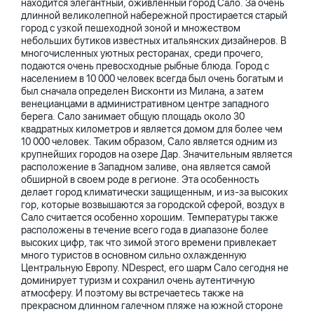
находится элегантный, оживленный город Сало. За очень
длинной великолепной набережной простирается старый
город с узкой пешеходной зоной и множеством
небольших бутиков известных итальянских дизайнеров. В
многочисленных уютных ресторанах, среди прочего,
подаются очень превосходные рыбные блюда. Город с
населением в 10 000 человек всегда был очень богатым и
был сначала определен Висконти из Милана, а затем
венецианцами в административном центре западного
берега. Сало занимает общую площадь около 30
квадратных километров и является домом для более чем
10 000 человек. Таким образом, Сало является одним из
крупнейших городов на озере Дар. Значительным является
расположение в Западном заливе, она является самой
обширной в своем роде в регионе. Эта особенность
делает город климатически защищенным, и из-за высоких
гор, которые возвышаются за городской сферой, воздух в
Сало считается особенно хорошим. Температуры также
расположены в течение всего года в диапазоне более
высоких цифр, так что зимой этого времени привлекает
много туристов в основном сильно охлажденную
Центральную Европу. NDespect, его шарм Сало сегодня не
доминирует туризм и сохранил очень аутентичную
атмосферу. И поэтому вы встречаетесь также на
прекрасном длинном галечном пляже на южной стороне